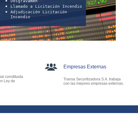
Desgravamen
Llamado a Licitación Incendio
Adjudicación Licitación
Incendio
Empresas Externas
l constituida
Transa Securitizadora S.A. trabaja
en Ley de
con las mejores empresas externas.