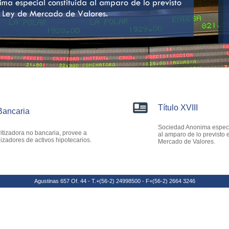
Título XVIII
Bancaria
Sociedad Anonima especia
itizadora no bancaria, provee a
al amparo de lo previsto 
izadores de activos hipotecarios.
Mercado de Valores.
Agustinas 657 Of. 44 - T.+(56-2) 24998500 - F+(56-2) 2664 3246